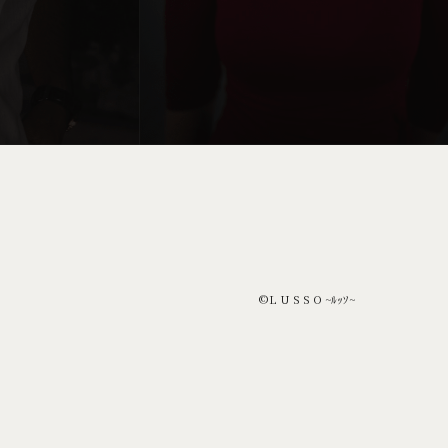
©︎L U S S O ~ﾙｯｿ~